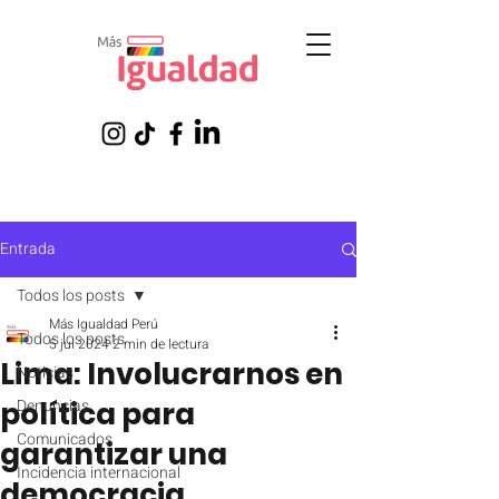
Entrada
Todos los posts
Más Igualdad Perú
Todos los posts
5 jul 2024
2 min de lectura
Lima: Involucrarnos en
Noticias
política para
Denuncias
Comunicados
garantizar una
Incidencia internacional
democracia