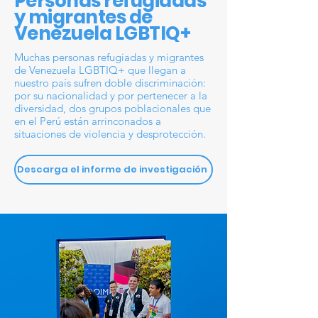
Personas refugiadas
y migrantes de
Venezuela LGBTIQ+
Muchas personas refugiadas y migrantes
de Venezuela LGBTIQ+ que llegan a
nuestro país sufren doble discriminación:
por su nacionalidad y por pertenecer a la
diversidad, dos grupos poblacionales que
en el Perú están arrinconados a
situaciones de violencia y desprotección.
Descarga el informe de investigación