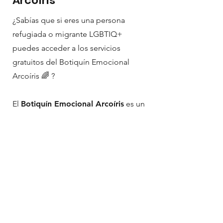
Arcoíris
¿Sabías que si eres una persona
refugiada o migrante LGBTIQ+
puedes acceder a los servicios
gratuitos del Botiquín Emocional
Arcoíris 🌈 ?
El
Botiquín Emocional Arcoíris
es un
servicio dirigido por el equipo
psicológico LGTBIQ+ 🏳️‍🌈🏳️‍⚧️,
capaces de reconocer lo complicado
que es para las personas diversas
acceder a salud mental de calidad y
sin discriminación 💕
Atiéndete aquí