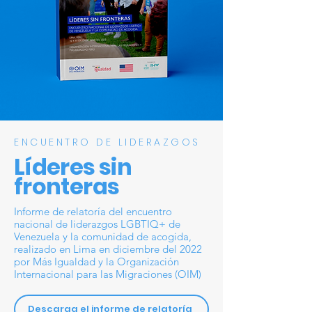
ENCUENTRO DE LIDERAZGOS
Líderes sin
fronteras
Informe de relatoría del encuentro
nacional de liderazgos LGBTIQ+ de
Venezuela y la comunidad de acogida,
realizado en Lima en diciembre del 2022
por Más Igualdad y la Organización
Internacional para las Migraciones (OIM)
Descarga el informe de relatoría