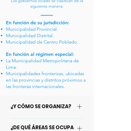
Los gobiernos locales se clasifican de la
siguiente manera:
En función de su jurisdicción:
Municipalidad Provincial.
Municipalidad Distrital.
Municipalidad de Centro Poblado.
En función al régimen especial:
La Municipalidad Metropolitana de
Lima.
Municipalidades fronterizas, ubicadas
en las provincias y distritos próximos a
las fronteras internacionales.
¿Y CÓMO SE ORGANIZA?
La estructura orgánica del
¿DE QUÉ ÁREAS SE OCUPA
gobierno local se encuentra