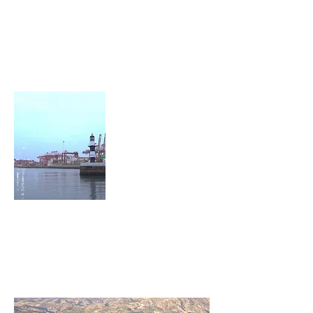
activistas
107
entrevistadxs
5
regiones del
Perú
68
organizacione
s
de DDHH