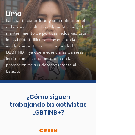
Lima
La falta de estabilidad y continuidad en el
gobierno dificulta la implementación y el
mantenimiento de políticas inclusivas. Esta
inestabilidad dificulta el avance en la
incidencia política de la comunidad
LGBTINB+, ya que evidencia las barreras
institucionales que enfrentan en la
promoción de sus derechos frente al
Estado.
¿Cómo siguen
trabajando lxs
activistas
LGBTINB+
?
CREEN