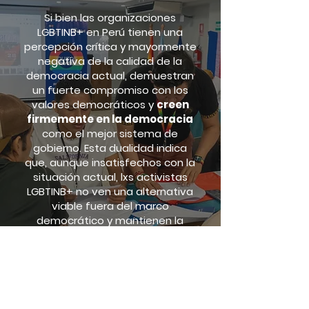
Si bien las organizaciones
LGBTINB+ en Perú tienen una
percepción crítica y mayormente
negativa de la calidad de la
democracia actual, demuestran
un fuerte compromiso con los
valores democráticos y
creen
firmemente en la democracia
como el mejor sistema de
gobierno. Esta dualidad indica
que, aunque insatisfechos con la
situación actual, lxs activistas
LGBTINB+ no ven una alternativa
viable fuera del marco
democrático y mantienen la
esperanza en la capacidad de la
democracia para mejorar y
resolver los problemas del país.