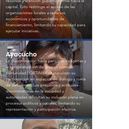
recursos y atención gubernamental hacia la
capital. Esto restringe el acceso de las
organizaciones locales a recursos
económicos y oportunidades de
financiamiento, limitando su capacidad para
ejecutar iniciativas.
Ayacucho
La discriminación hacia personas indígenas y
la estigmatización de grupos como la
comunidad LGBTINB+ obstaculizan su
participación en espacios de diálogo y toma
de decisiones. Los prejuicios y actitudes
discriminatorias en la sociedad y
autoridades dificultan su inclusión plena en
procesos políticos y sociales, limitando su
representación y participación efectiva.