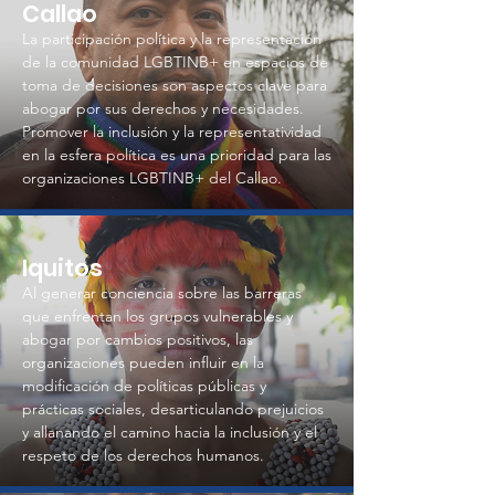
Callao
La participación política y la representación
de la comunidad LGBTINB+ en espacios de
toma de decisiones son aspectos clave para
abogar por sus derechos y necesidades.
Promover la inclusión y la representatividad
en la esfera política es una prioridad para las
organizaciones LGBTINB+ del Callao.
Iquitos
Al generar conciencia sobre las barreras
que enfrentan los grupos vulnerables y
abogar por cambios positivos, las
organizaciones pueden influir en la
modificación de políticas públicas y
prácticas sociales, desarticulando prejuicios
y allanando el camino hacia la inclusión y el
respeto de los derechos humanos.