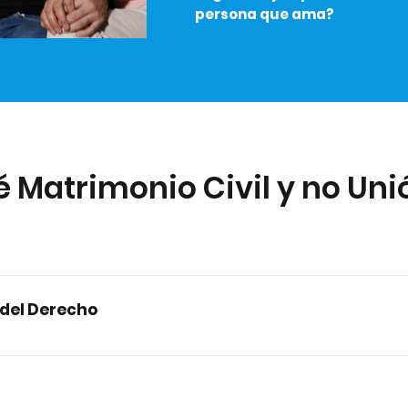
persona que ama?
é Matrimonio Civil y no Unió
 casarse en el extranjero o ya lo hayan hecho. Casos d
e discriminación a tu familia (pareja o hijes).
 del Derecho
 sexualidad son cultura Esta clase experiencial explora 
 culturales, abordando sus implicancias en la vida cotidi
el cambio cultural. Docente: Ricardo Jiménez Enfoque afi