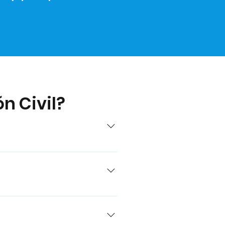
n Civil?
e familias homoparentales y
cómo el género y la
ana, los prejuicios,
rmativo para profesionales