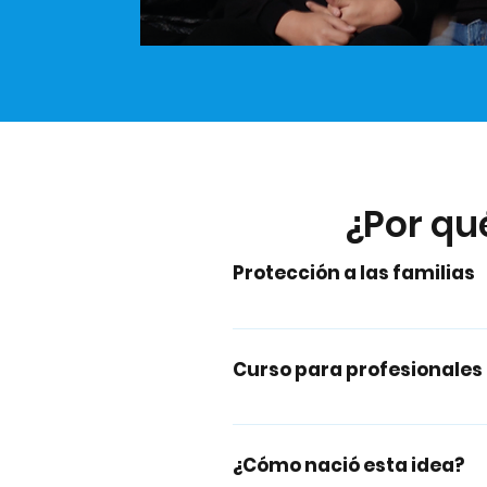
¿Por qu
Protección a las familias
Casos de parejas que quieran
protección a sus hijes. Casos d
Curso para profesionales
Módulo general El género y la
sexualidad son construcciones
¿Cómo nació esta idea?
estereotipos y la dinámica d