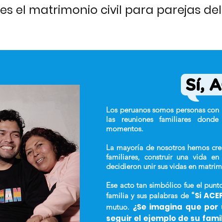
es el matrimonio civil para parejas d
Los peruanos somos personas con u
las reuniones familiares dond
momentos.
La mayoría de nosotros hemos crec
familiares, construir una vida 
decidieron unir sus vidas en matri
Ese acto tan simbólico fue el punt
“Sí ACE
familia y sus palabras de
¿Se imagina que por 
mutuo.
seguir el ejemplo de su fami