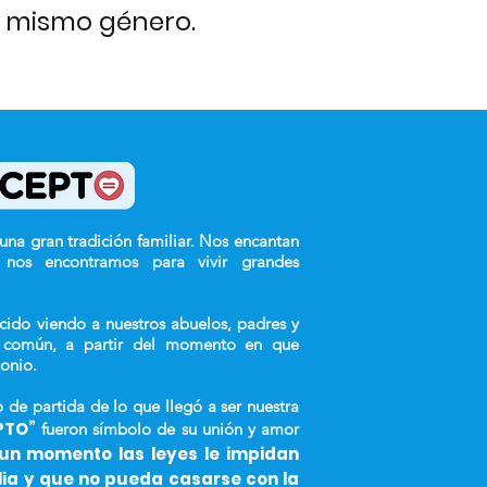
el mismo género.
na gran tradición familiar. Nos encantan
e nos encontramos para vivir grandes
ido viendo a nuestros abuelos, padres y
en común, a partir del momento en que
monio.
o de partida de lo que llegó a ser nuestra
PTO”
fueron símbolo de su unión y amor
un momento las leyes le impidan
lia y que no pueda casarse con la