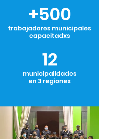
+500
trabajadores municipales
capacitadxs
12
municipalidades
en 3 regiones