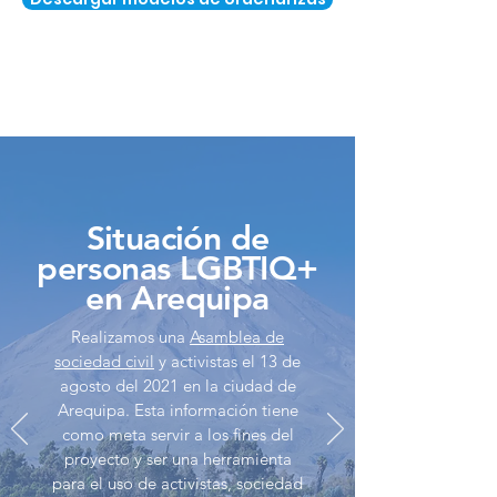
Situación de
personas LGBTIQ+
en Arequipa
Realizamos una
Asamblea de
sociedad civil
y activistas el 13 de
agosto del 2021 en la ciudad de
Arequipa. Esta información tiene
como meta servir a los fines del
proyecto y ser una herramienta
para el uso de activistas, sociedad