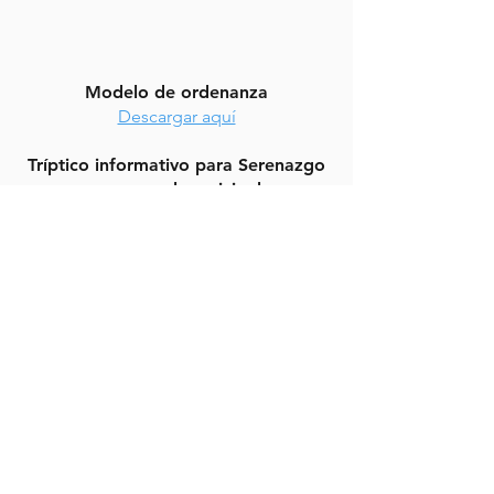
Modelo de ordenanza
Descargar aquí
Tríptico informativo para Serenazgo
y personal municipal
Cara por cara
Para impresión
Capacitaciones en video
Capacitación a personal municipal
Webinar: Municipalidades y