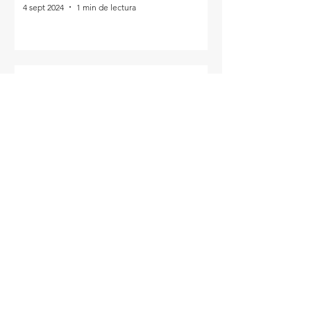
4 sept 2024
1 min de lectura
Iquitos: La participación
política LGBTIQ+ como
mecanismo para liderar
cambios en la región
4 sept 2024
2 min de lectura
Iquitos: Hacia una igualdad
que se refleje en
participación y políticas
públicas
14 ago 2024
2 min de lectura