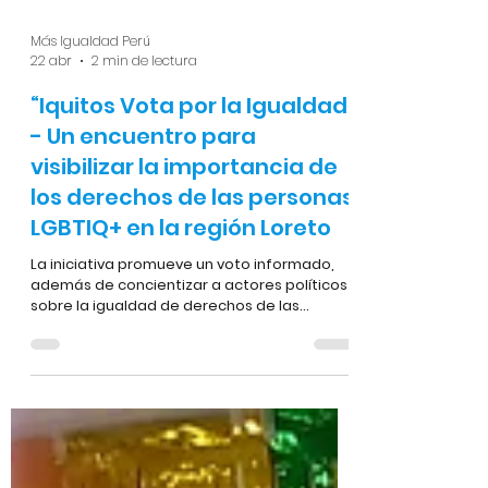
Más Igualdad Perú
22 abr
2 min de lectura
“Iquitos Vota por la Igualdad”
- Un encuentro para
visibilizar la importancia de
los derechos de las personas
LGBTIQ+ en la región Loreto
La iniciativa promueve un voto informado,
además de concientizar a actores políticos
sobre la igualdad de derechos de las
personas LGBTI en el marco del proceso
electoral 2026. Organizaciones LGTBI de la
ciudad de Iquitos realizaron un encuentro
regional con partidos políticos y
candidaturas al Senado y la Cámara de
Diputados, en el marco de las Elecciones