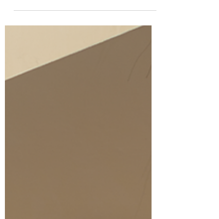
respetar a las personas
LGBTIQ+
Si bien en los últimos años se han visto
avances en tema de derechos para las
personas LGBTIQ+, en el Perú aún existen
importantes desafíos a nivel legal y político.
Aunque hay una mayor aceptación
ciudadana, persisten vacíos normativos y
resistencias que dificultan la
implementación de políticas públicas que
garanticen la igualdad y el reconocimiento
pleno de derechos.