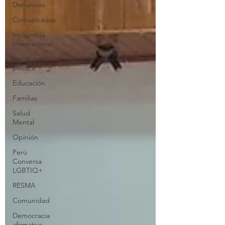
Denuncias
Comunicados
Incidencia
internacional
Incidencia
política
Educación
Familias
Salud
Mental
Opinión
Perú
Conversa
LGBTIQ+
RESMA
Comunidad
Democracia
afirmativa