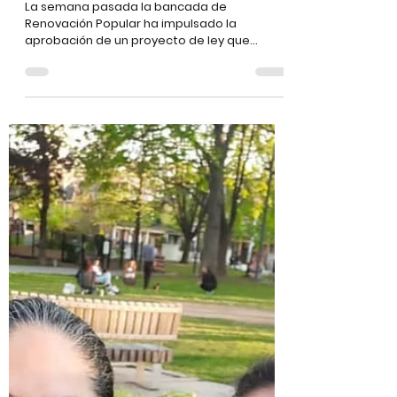
Más Igualdad Perú
7 abr 2025
2 min de lectura
Las personas trans no son un
peligro. Legislar sin sustento
ni evidencias sí lo es.
La semana pasada la bancada de
Renovación Popular ha impulsado la
aprobación de un proyecto de ley que
“regula el uso de baños públicos”.