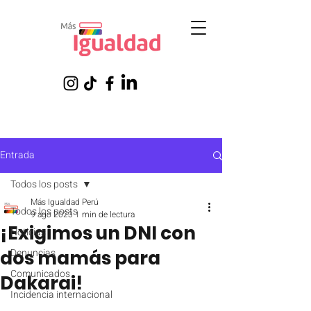
Entrada
Todos los posts
Más Igualdad Perú
Todos los posts
9 ago 2023
1 min de lectura
¡Exigimos un DNI con
Noticias
dos mamás para
Denuncias
Comunicados
Dakarai!
Incidencia internacional