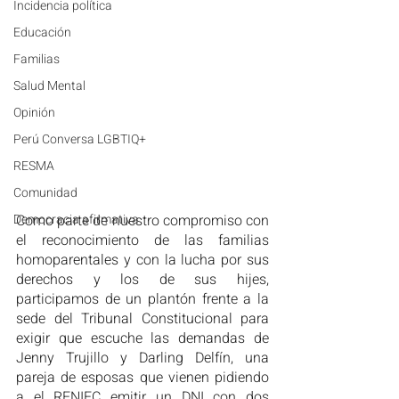
Incidencia política
Educación
Familias
Salud Mental
Opinión
Perú Conversa LGBTIQ+
RESMA
Comunidad
Democracia afirmativa
Como parte de nuestro compromiso con 
el reconocimiento de las familias 
homoparentales y con la lucha por sus 
derechos y los de sus hijes, 
participamos de un plantón frente a la 
sede del Tribunal Constitucional para 
exigir que escuche las demandas de 
Jenny Trujillo y Darling Delfín, una 
pareja de esposas que vienen pidiendo 
a el RENIEC emitir un DNI con dos 