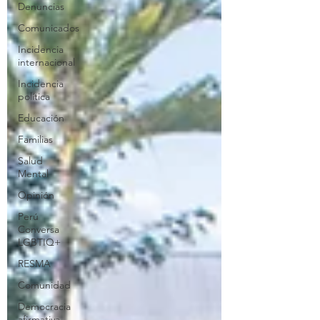
Denuncias
Comunicados
Incidencia
internacional
Incidencia
política
Educación
Familias
Salud
Mental
Opinión
Perú
Conversa
LGBTIQ+
RESMA
Comunidad
Democracia
afirmativa