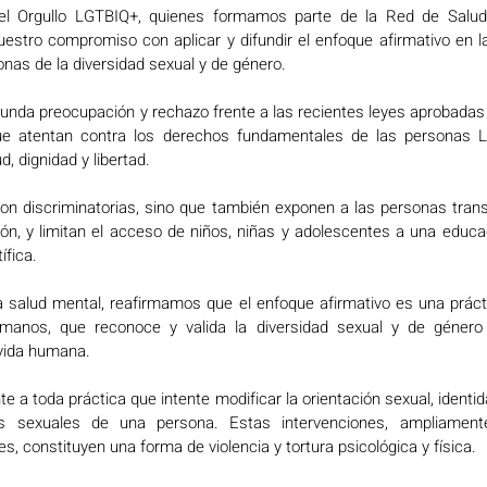
l Orgullo LGTBIQ+, quienes formamos parte de la Red de Salud 
tro compromiso con aplicar y difundir el enfoque afirmativo en la
nas de la diversidad sexual y de género. 
nda preocupación y rechazo frente a las recientes leyes aprobadas 
ue atentan contra los derechos fundamentales de las personas L
d, dignidad y libertad. 
n discriminatorias, sino que también exponen a las personas trans 
ón, y limitan el acceso de niños, niñas y adolescentes a una educac
fica. 
salud mental, reafirmamos que el enfoque afirmativo es una práctica
anos, que reconoce y valida la diversidad sexual y de género
 vida humana.  
 toda práctica que intente modificar la orientación sexual, identid
as sexuales de una persona. Estas intervenciones, ampliament
s, constituyen una forma de violencia y tortura psicológica y física. 