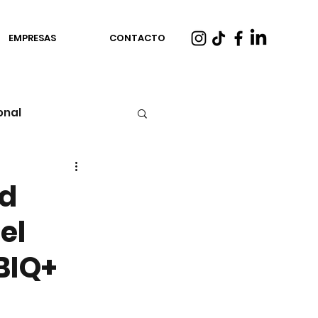
EMPRESAS
CONTACTO
onal
ud
el
BIQ+