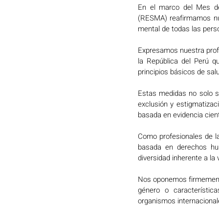
En el marco del Mes de
(RESMA) reafirmamos nues
mental de todas las perso
Expresamos nuestra profu
la República del Perú q
principios básicos de salu
Estas medidas no solo so
exclusión y estigmatizaci
basada en evidencia cientí
Como profesionales de la 
basada en derechos hum
diversidad inherente a la
Nos oponemos firmemente a
género o característic
organismos internacionale