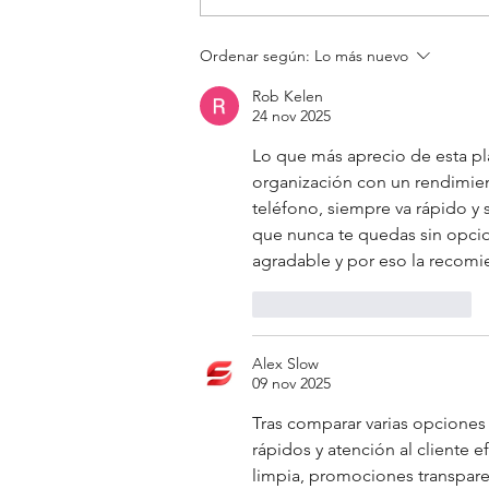
Más de 200
Ordenar según:
Lo más nuevo
profesionales de salud y
Rob Kelen
organizaciones se
24 nov 2025
pronuncian a favor de
Lo que más aprecio de esta pl
las familias y personas
organización con un rendimien
diversas
teléfono, siempre va rápido y 
que nunca te quedas sin opci
agradable y por eso la recomi
Me gusta
Reaccionar
Alex Slow
09 nov 2025
Tras comparar varias opciones
rápidos y atención al cliente ef
limpia, promociones transparen