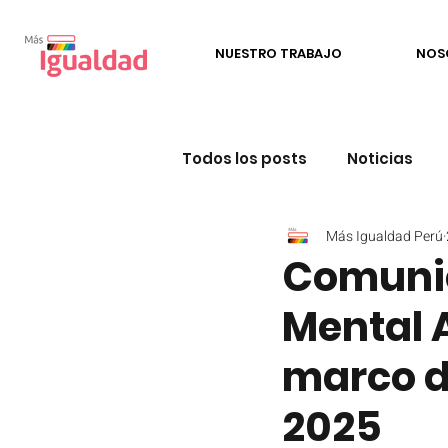
NUESTRO TRABAJO
NOS
Todos los posts
Noticias
Más Igualdad Perú
Incidencia política
Edu
Comunic
Mental 
Perú Conversa LGBTIQ+
marco d
2025