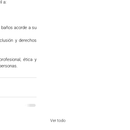
l a: 
s baños acorde a su 
clusión y derechos 
ofesional, ética y 
personas. 
Ver todo