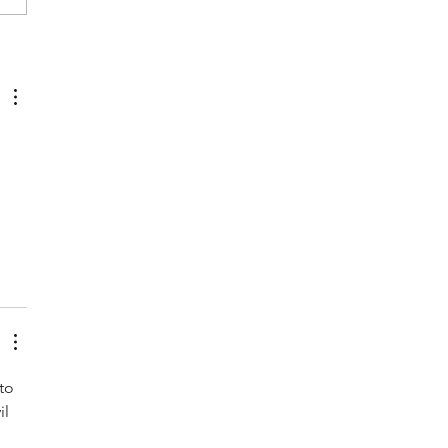
to 
l 