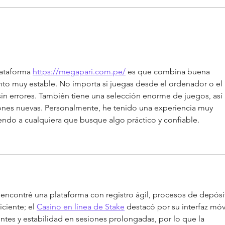
MINSA: Profesionales de
la salud mental
rechazan decreto que
patologiza a población
ataforma 
https://megapari.com.pe/
 es que combina buena 
LGBTIQ+
to muy estable. No importa si juegas desde el ordenador o el 
sin errores. También tiene una selección enorme de juegos, así 
ones nuevas. Personalmente, he tenido una experiencia muy 
endo a cualquiera que busque algo práctico y confiable.
 encontré una plataforma con registro ágil, procesos de depósi
iciente; el 
Casino en línea de Stake
 destacó por su interfaz móvi
tes y estabilidad en sesiones prolongadas, por lo que la 