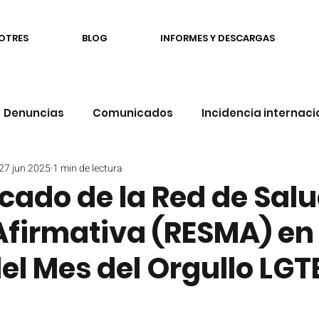
OTRES
BLOG
INFORMES Y DESCARGAS
Denuncias
Comunicados
Incidencia internaci
27 jun 2025
1 min de lectura
cación
Familias
Salud Mental
Opinión
ado de la Red de Sal
Afirmativa (RESMA) en 
RESMA
Comunidad
Democracia afirmativa
el Mes del Orgullo LGT