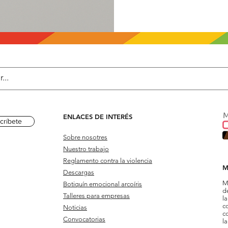
ENLACES DE INTERÉS
críbete
Sobre nosotres
Nuestro trabajo
Reglamento contra la violencia
M
Descargas
M
Botiquín emocional arcoíris
d
Talleres para empresas
l
c
Noticias
c
Convocatorias
la