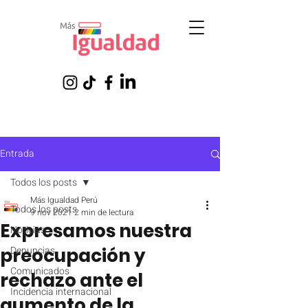
Entrada
Todos los posts
Más Igualdad Perú
Todos los posts
9 nov 2021
2 min de lectura
Expresamos nuestra
Noticias
preocupación y
Denuncias
Comunicados
rechazo ante el
Incidencia internacional
aumento de la