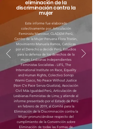
eliminación de la
discriminación contra la
mujer
Este informe fue elaborado
colectivamente por: Articulación
Feminista Marcosur, CLADEM Perú,
Centro de la Mujer Peruana Flora Tristán,
Movimiento Manuela Ramos, Católicas
por el Derecho a decidir Perú, Estudios
para la defensa de los derechos de la
mujer, Lesbianas Independientes
Feministas Socialistas - LIFS, The
International Institute on Race, Equality
and Human Rights, Colectivo Sonqo
Warmi Cusco, No Peace Without Justice
(Non C’e Pace Senza Giustizia), Asociación
Civil Más Igualdad Perú, Articulación de
Lesbianas Feministas de Lima; y atiende al
informe presentado por el Estado de Perú
en febrero de 2019, al Comité para la
Eliminación de la Discriminación contra la
Mujer pronunciándose respecto del
cumplimiento de la Convención sobre
Eliminación de todas las Formas de