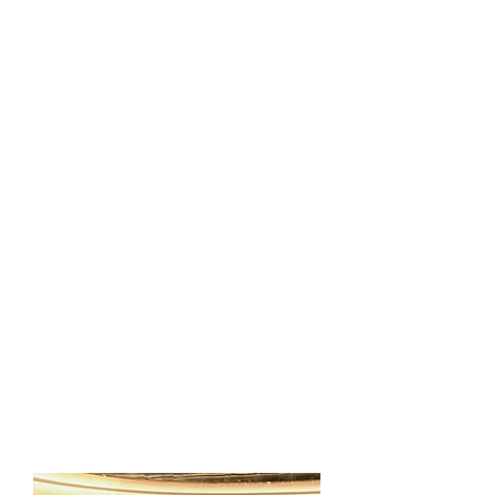
las Naciones Unidas en asegurar
que las
vivencias y demandas
de las personas LGBTIQ en el
Perú
sean conocidas por la
comunidad internacional y los
representantes del Estado
peruano.
Reconocemos y celebramos el
sostenido avance de los
estándares internacionales de
Derechos Humanos para su
aplicación a cada individuo,
sin
importar su orientación sexual,
identidad y expresión de
género, y características
sexuales,
por lo que trabajamos
para que estos estándares sean
.
conocidos y aplicados en el Perú