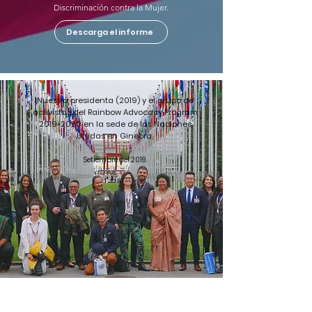
Discriminación contra la Mujer.
Descarga el informe
Nuestra presidenta (2019) y el grupo de
activistas del Rainbow Advocacy Program
2019-2020
en la sede de las Naciones
Unidas en Ginebra.
Setiembre del 2019.