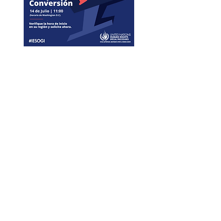
Creemos que la
generación de
información que
retrate la situación de
la población LGBTIQ en
Perú es una
poderosa
herramienta para las
acciones de
incidencia,
sensibilización y
educación
en nuestra
comunidad.