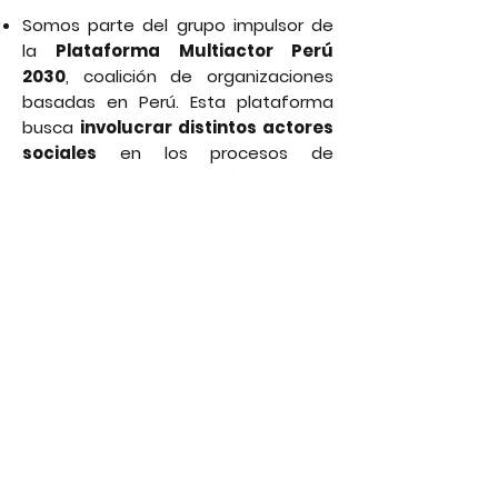
Somos parte del grupo impulsor de
la
Plataforma Multiactor Perú
2030
, coalición de organizaciones
basadas en Perú. Esta plataforma
busca
involucrar distintos actores
sociales
en los procesos de
seguimiento y abogacía sobre la
implementación de la Agenda 2030
en Perú. Esta Plataforma nos ha
permitido participar activamente en:
la
formulación de la consulta
nacional
que va dirigida a actores
de la sociedad civil, en el marco del
FPAN 2020 y de la presentación del
Informe Nacional Voluntario de Perú;
asegurando que se considere la
inclusión de temas de género y
población LGBTIQ,
del
desarrollo de reuniones de