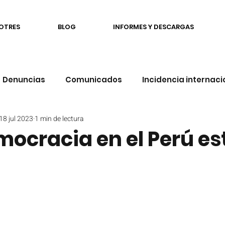
OTRES
BLOG
INFORMES Y DESCARGAS
Denuncias
Comunicados
Incidencia internaci
18 jul 2023
1 min de lectura
cación
Familias
Salud Mental
Opinión
mocracia en el Perú es
RESMA
Comunidad
Democracia afirmativa