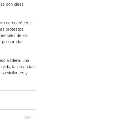
as con ideas 
to democrático al 
 las protestas 
entales de los 
go ocurridas 
so a liderar una 
vida, la integridad 
os vigilantes y 