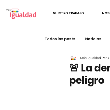
NUESTRO TRABAJO
NOS
Todos los posts
Noticias
Más Igualdad Perú
Incidencia política
Edu
🚨 La de
peligro
Perú Conversa LGBTIQ+