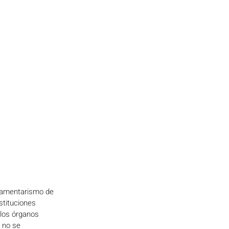
lamentarismo de 
stituciones 
 los órganos 
 no se 