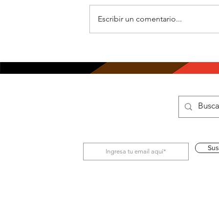
Escribir un comentario...
Las personas trans no
son un peligro. Legislar
sin sustento ni
evidencias sí lo es.
Sus