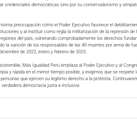
ar credenciales democráticas sino por su conservadurismo y simpatí
ima preocupación cómo el Poder Ejecutivo favorece el debilitamien
ituciones y al instituir como regla la militarización de la represión de
regiones del país, vulnerando comprobadamente los derechos fundam
do la sanción de los responsables de las 49 muertes por arma de fue
diciembre de 2022, enero y febrero de 2023.  
nsostenible, Más Igualdad Perú emplaza al Poder Ejecutivo y al Congre
pia y rápida en el menor tiempo posible, y exigimos que se respete la 
s personas que ejercen su legítimo derecho a la protesta. Continuarem
a verdadera democracia justa e inclusiva.