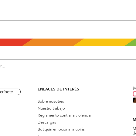
Nos quieren borrar:
Mis
Congreso intenta
mis
cambiar el nombre del
Ministerio de la Mujer y
Poblaciones Vulnerables
ENLACES DE INTERÉS
críbete
Sobre nosotres
Nuestro trabajo
Reglamento contra la violencia
M
Descargas
M
Botiquín emocional arcoíris
d