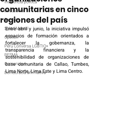
Incidencia política
comunitarias en cinco
Educación
regiones del país
Familias
Salud Mental
Entre ab
ril y junio, la iniciativa impulsó 
espacios de formación orientados a 
Opinión
fortalecer la gobernanza, la 
Perú Conversa LGBTIQ+
transparencia financiera y la 
RESMA
sostenibilidad de organizaciones de 
Comunidad
base comunitaria de Callao, Tumbes, 
Lima Norte, Lima Este y Lima Centro.
Democracia afirmativa