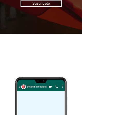
Suscríbete
Botiquín Emocional
Arcoíris
:
S
ervicio gratuito
de contención emocional
Conoce más