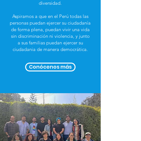
diversidad.
Aspiramos a que en el Perú todas las
personas puedan ejercer su ciudadanía
de forma plena, puedan vivir una vida
sin discriminación ni violencia, y junto
a sus familias puedan ejercer su
ciudadania de manera democrática.
Conócenos más