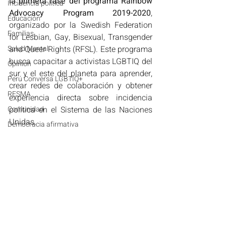
la primera fase del programa Rainbow 
Incidencia política
Advocacy Program 2019-2020
, 
Educación
organizado por la Swedish Federation 
Familias
for Lesbian, Gay, Bisexual, Transgender 
Salud Mental
and Queer Rights (RFSL). Este programa 
busca capacitar a activistas LGBTIQ del 
Opinión
sur y el este del planeta para aprender, 
Perú Conversa LGBTIQ+
crear redes de colaboración y obtener 
RESMA
experiencia directa sobre incidencia 
Comunidad
política en el Sistema de las Naciones 
Unidas. 
Democracia afirmativa