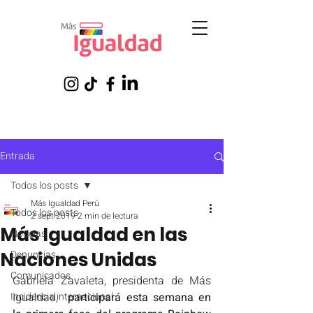
Entrada
Todos los posts
Más Igualdad Perú
Todos los posts
2 sept 2019
2 min de lectura
Más Igualdad en las
Noticias
Naciones Unidas
Denuncias
Comunicados
Gabriela Zavaleta, presidenta de Más 
Incidencia internacional
Igualdad,
  participará esta semana en 