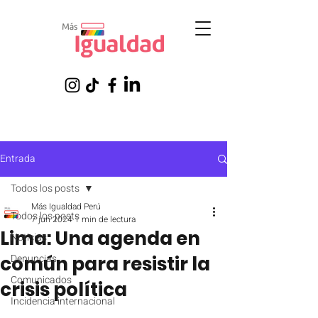
Entrada
Todos los posts
Más Igualdad Perú
Todos los posts
7 jun 2024
1 min de lectura
Lima: Una agenda en
Noticias
común para resistir la
Denuncias
Comunicados
crisis política
Incidencia internacional